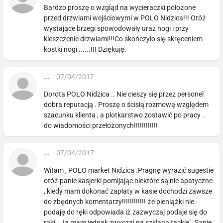
Bardzo proszę o wzgląd na wycieraczki położone
przed drzwiami wejściowymi w POLO Nidzica!!! Otóż
wystające brzegi spowodowały uraz nogi i przy
kleszczenie drzwiami!!!Co skończyło się skręceniem
kostki nogi ......!!! Dziękuję.
...
07/04/2017
Dorota POLO Nidzica .. Nie cieszy się przez personel
dobra reputacją . Proszę o ścisłą rozmowę względem
szacunku klienta , a plotkarstwo zostawić po pracy ..
do wiadomości przełożonych!!!!!!!!!!!!
...
07/04/2017
Witam , POLO market Nidzica .Pragnę wyrazić sugestie
otóż panie kasjerki pomijając niektóre są nie apatyczne
, kiedy mam dokonać zapłaty w kasie dochodzi zawsze
do zbędnych komentarzy!!!!!!!!!!!! że pieniążki nie
podaję do ręki odpowiada iż zazwyczaj podaje się do
ręki.. Ja mam jednak zwyczaj na szklaną tackie". Sąnie