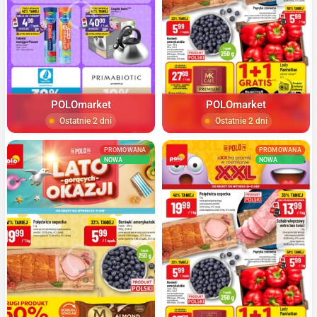
POLOmarket
POLOmarket
Ostatnie 2 dni
Ostatnie 2 dni
PROMOWANA
PROMOWANA
NOWA
NOWA