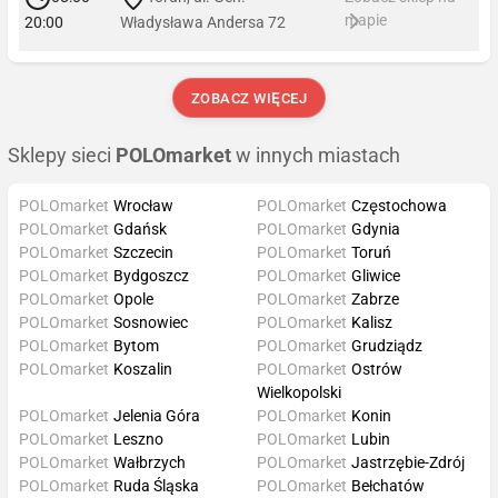
mapie
20:00
Władysława Andersa 72
ZOBACZ WIĘCEJ
Sklepy sieci
POLOmarket
w innych miastach
POLOmarket
Wrocław
POLOmarket
Częstochowa
POLOmarket
Gdańsk
POLOmarket
Gdynia
POLOmarket
Szczecin
POLOmarket
Toruń
POLOmarket
Bydgoszcz
POLOmarket
Gliwice
POLOmarket
Opole
POLOmarket
Zabrze
POLOmarket
Sosnowiec
POLOmarket
Kalisz
POLOmarket
Bytom
POLOmarket
Grudziądz
POLOmarket
Koszalin
POLOmarket
Ostrów
Wielkopolski
POLOmarket
Jelenia Góra
POLOmarket
Konin
POLOmarket
Leszno
POLOmarket
Lubin
POLOmarket
Wałbrzych
POLOmarket
Jastrzębie-Zdrój
POLOmarket
Ruda Śląska
POLOmarket
Bełchatów