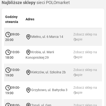
Najbliższe sklepy
sieci POLOmarket
Godziny
Adres
otwarcia
09:00-
Zobacz sklep na
Mielno, ul. 6 Marca 14
mapie
20:00
10:00-
Krobia, ul. Marii
Zobacz sklep na
mapie
18:00
Konopnickiej 29
10:00-
Zobacz sklep na
Kiełczów, ul. Szkolna 2b
mapie
19:00
09:00-
Zobacz sklep na
Grzybowo, ul. Bałtycka 3
mapie
19:00
08:00-
Toruń, ul. Gen.
Zobacz sklep na