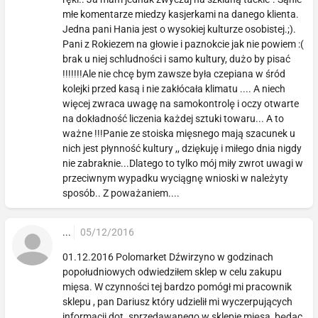
młe komentarze miedzy kasjerkami na danego klienta.
Jedna pani Hania jest o wysokiej kulturze osobistej.;).
Pani z Rokiezem na głowie i paznokcie jak nie powiem :(
brak u niej schludności i samo kultury, dużo by pisać
!!!!!!!Ale nie chcę bym zawsze była czepiana w śród
kolejki przed kasą i nie zakłócała klimatu .... A niech
więcej zwraca uwagę na samokontrolę i oczy otwarte
na dokładność liczenia każdej sztuki towaru... A to
ważne !!!Panie ze stoiska mięsnego mają szacunek u
nich jest płynność kultury ,, dziękuję i miłego dnia nigdy
nie zabraknie...Dlatego to tylko mój miły zwrot uwagi w
przeciwnym wypadku wyciągnę wnioski w należyty
sposób.. Z poważaniem....
...
05/12/2016
01.12.2016 Polomarket Dźwirzyno w godzinach
popołudniowych odwiedziłem sklep w celu zakupu
mięsa. W czynności tej bardzo pomógł mi pracownik
sklepu , pan Dariusz który udzielił mi wyczerpujących
informacji dot. sprzedawanego w sklepie mięsa, będąc