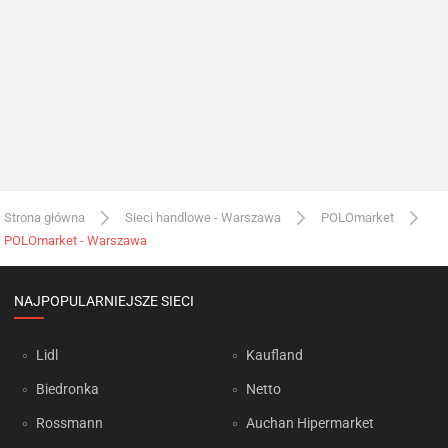
Strona główna
Sieci handlowe - Warszawa
POLOmarket
POLOmarket - Warszawa
NAJPOPULARNIEJSZE SIECI
Lidl
Kaufland
Biedronka
Netto
Rossmann
Auchan Hipermarket